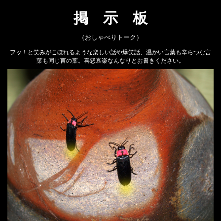
掲 示 板
（おしゃべりトーク）
フッ！と笑みがこぼれるような楽しい話や爆笑話、温かい言葉も辛らつな言
葉も同じ言の葉。喜怒哀楽なんなりとお書きください。