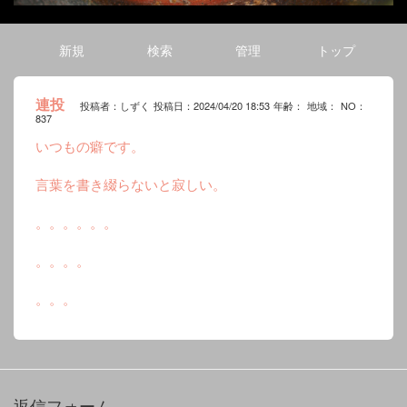
新規
検索
管理
トップ
連投
投稿者：しずく
投稿日：2024/04/20 18:53
年齢：
地域：
NO：
837
いつもの癖です。
言葉を書き綴らないと寂しい。
。。。。。。
。。。。
。。。
返信フォーム