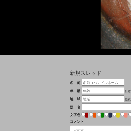
新規スレッド
名 前
年 齢
任意
地 域
任意
題 名
文字色
コメント