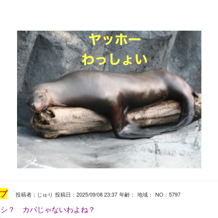
プ
投稿者：じゅり
投稿日：2025/09/08 23:37
年齢：
地域：
NO：5797
ラシ？ カバじゃないわよね？