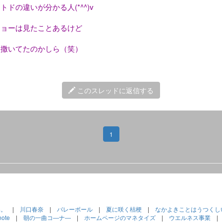
ドの違いが分かる人(*^^)v
ショーは見たことあるけど
り撒いてたのかしら（笑）
このスレッドに返信する
1
い。
|
川口春奈
|
バレーボール
|
夏に咲く桔梗
|
なかよきことはうつくし
note
|
朝の一曲コ―ナ―
|
ホームページのマネタイズ
|
ウエルネス事業