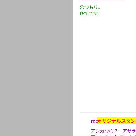
のつもり。
多忙です。
re:
オリジナルスタン
アシカなの？ アザ