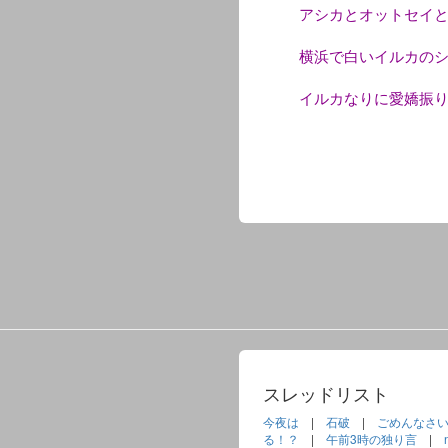
アシカとオットセイとト
横浜で白いイルカの
イルカなりに愛嬌振
スレッドリスト
今夜は
|
石破
|
ごめんなさ
る！？
|
午前3時の独り言
|