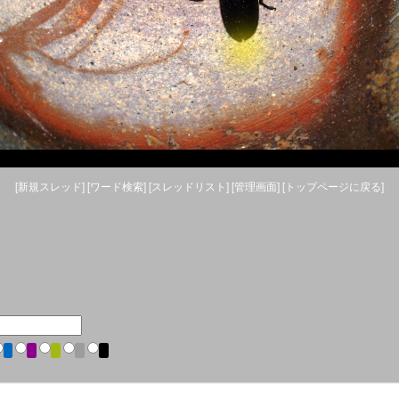
[新規
スレッド
]
[
ワード
検索]
[
スレッド
リスト]
[管理
画面
]
[トップ
ページに戻る
]