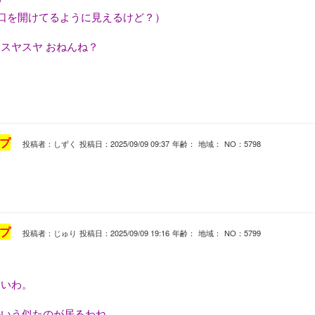
？
が口を開けてるように見えるけど？）
スヤスヤ おねんね？
プ
投稿者：しずく
投稿日：2025/09/09 09:37
年齢：
地域：
NO：5798
プ
投稿者：じゅり
投稿日：2025/09/09 19:16
年齢：
地域：
NO：5799
ないわ。
かいう似たのが居るわね。