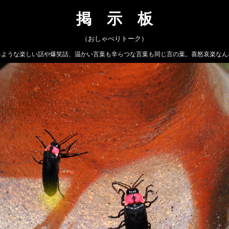
掲 示 板
（おしゃべりトーク）
るような楽しい話や爆笑話、温かい言葉も辛らつな言葉も同じ言の葉。喜怒哀楽なん