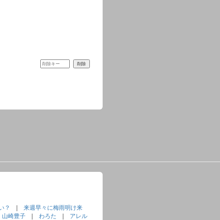
い？
|
来週早々に梅雨明け来
|
山崎豊子
|
わろた
|
アレル