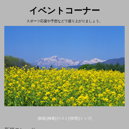
イベントコーナー
スポーツ応援や予想などで盛り上がりましょう。
[新規
]
[
検索]
[
リスト]
[管理
]
[トップ
]