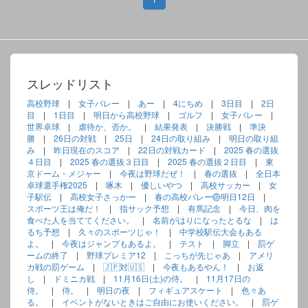
スレッドリスト
高校野球
|
女子バレー
|
あー
|
4にちめ
|
3日目
|
2日
目
|
1日目
|
明日から高校野球
|
ゴルフ
|
女子バレー
|
世界卓球
|
虐待か、否か。
|
結果発表
|
決勝戦
|
準決
勝
|
26日の対戦
|
25日
|
24日の取り組み
|
明日の取り組
み
|
昨日現在のスコア
|
22日の対戦カード
|
2025 春の選抜
４日目
|
2025 春の選抜３日目
|
2025 春の選抜２日目
|
東
京ドーム・メジャー
|
今夜は野球だぜ！
|
春の選抜
|
全日本
卓球選手権2025
|
啄木
|
優しいやつ
|
高校サッカー
|
女
子駅伝
|
高校女子さっかー
|
春の高校バレー🏐明日12日
|
スポーツ王は俺だ！
|
指サック予想
|
有馬記念
|
今日、肉を
食べた人を当ててください。
|
名前がはりになったとるな
|
は
るち予想
|
久々のスポーツじゃ！
|
中学校駅伝大会もある
よ。
|
今夜はジャンプもあるよ。
|
テスト
|
脚立
|
罰ゲ
ームの終了
|
野球プレミア12
|
こっちが先じゃあ
|
アメリ
カ戦の罰ゲーム
|
🇯🇵対🇺🇸
|
今夜もあるやん！
|
お返
し
|
ドミニカ戦
|
11月16日(土)の侍。
|
11月17日の
侍。
|
侍。
|
明日の夜
|
フィギュアスケート
|
色々あ
る。
|
イベントがないときはご自由にお使いください。
|
罰ゲ