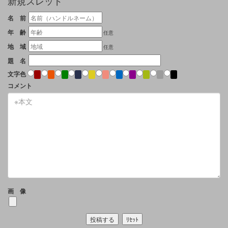
新規スレッド
名 前
年 齢
任意
地 域
任意
題 名
文字色
コメント
画 像