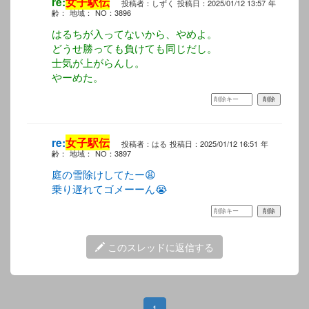
re:
女子駅伝
投稿者：しずく
投稿日：2025/01/12 13:57
年
齢：
地域：
NO：3896
はるちが入ってないから、やめよ。
どうせ勝っても負けても同じだし。
士気が上がらんし。
やーめた。
re:
女子駅伝
投稿者：はる
投稿日：2025/01/12 16:51
年
齢：
地域：
NO：3897
庭の雪除けしてたー😩
乗り遅れてゴメーーん😭
このスレッドに返信する
1