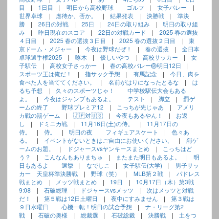
目
|
1日目
|
明日から高校野球
|
ゴルフ
|
女子バレー
|
世界卓球
|
虐待か、否か。
|
結果発表
|
決勝戦
|
準決
勝
|
26日の対戦
|
25日
|
24日の取り組み
|
明日の取り組
み
|
昨日現在のスコア
|
22日の対戦カード
|
2025 春の選抜
４日目
|
2025 春の選抜３日目
|
2025 春の選抜２日目
|
東
京ドーム・メジャー
|
今夜は野球だぜ！
|
春の選抜
|
全日本
卓球選手権2025
|
啄木
|
優しいやつ
|
高校サッカー
|
女
子駅伝
|
高校女子さっかー
|
春の高校バレー🏐明日12日
|
スポーツ王は俺だ！
|
指サック予想
|
有馬記念
|
今日、肉を
食べた人を当ててください。
|
名前がはりになったとるな
|
は
るち予想
|
久々のスポーツじゃ！
|
中学校駅伝大会もある
よ。
|
今夜はジャンプもあるよ。
|
テスト
|
脚立
|
罰ゲ
ームの終了
|
野球プレミア12
|
こっちが先じゃあ
|
アメリ
カ戦の罰ゲーム
|
🇯🇵対🇺🇸
|
今夜もあるやん！
|
お返
し
|
ドミニカ戦
|
11月16日(土)の侍。
|
11月17日の
侍。
|
侍。
|
明日の夜
|
フィギュアスケート
|
色々あ
る。
|
イベントがないときはご自由にお使いください。
|
罰ゲ
ームのお題。
|
ドジャースvsヤンキースまとめ
|
こっちはど
う？
|
こんなんもありまちゅ
|
またまた明日もあるよ。
|
明
日もあるよ
|
選挙
|
なでしこ
|
女子駅伝(大学)
|
男子サッ
カー 天皇杯準決勝戦
|
野球（笑）
|
MLB第２戦
|
パドレス
戦まとめ
|
メッツ戦まとめ
|
19日
|
10月17日（木）第3戦
9:08
|
石破総理
|
ドジャースvsメッツ
|
次はメッツと対戦
だ！
|
第５戦は12日土曜日
|
夜中にすみません
|
第３戦は
９日水曜日
|
心機一転！明日の試合予想
|
ナ・リーグ第2
戦
|
石破の奥様
|
総裁選
|
石破総裁
|
決勝戦
|
土をつ