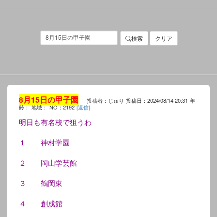
検索
クリア
8月15日の甲子園
投稿者：じゅり
投稿日：2024/08/14 20:31
年
齢：
地域：
NO：2192
[返信]
明日も有名校で狙うわ
１ 神村学園
２ 岡山学芸館
３ 鶴岡東
４ 創成館