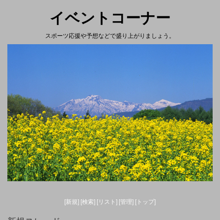
イベントコーナー
スポーツ応援や予想などで盛り上がりましょう。
[新規
]
[
検索]
[
リスト]
[管理
]
[トップ
]