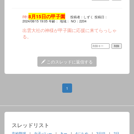
re:
8月15日の甲子園
投稿者：しずく
投稿日：
2024/08/15 19:05
年齢：
地域：
NO：2204
出雲大社の神様が甲子園に応援に来てらっしゃ
る。
このスレッドに返信する
1
スレッドリスト
高校野球
|
女子バレー
|
あー
|
4にちめ
|
3日目
|
2日