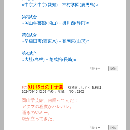
×中京大中京(愛知)－神村学園(鹿児島)○
第2試合
×岡山学芸館(岡山)－掛川西(静岡)○
第3試合
×早稲田実(西東京)－鶴岡東(山形)○
第4試合
○大社(島根)－創成館(長崎)×
re:
8月15日の甲子園
投稿者：しずく
投稿日：
2024/08/15 12:58
年齢：
地域：
NO：2202
岡山学芸館、何踊ってんだ！
アタマの程度がバレバレ。
踊るのやめー。
腹が立ってきた。