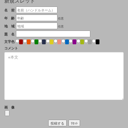
新規スレッド
名 前
年 齢
任意
地 域
任意
題 名
文字色
コメント
画 像