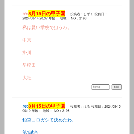
re:
8月15日の甲子園
投稿者：しずく
投稿日：
2024/08/14 20:37
年齢：
地域：
NO：2193
私は賢い学校で狙うわ。
中京
掛川
早稲田
大社
re:
8月15日の甲子園
投稿者：はる
投稿日：2024/08/15
00:19
年齢：
地域：
NO：2198
鉛筆コロガシて決めたわ。
第1試合